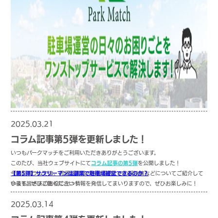
2025.03.21
コラム記事
コラム記事第5弾を更新しました！
いつもパークマッチをご利用いただきありがとうございます。
このたび、当社ウェブサイトにて
コラム記事の第5弾
を公開しました！
今回のコラムでは、月極駐車場の料金滞納とその解決策などについてご紹介して
【第5弾】サラリーマンは副業で駐車場経営できるのか？
います。ぜひご覧ください！
今後も皆さまのお役に立つ情報を発信してまいりますので、ぜひお楽しみに！
今回は、サラリーマンの方々は副業で駐車場経営ができるのかをご紹介します！
2025.03.14
コラム記事