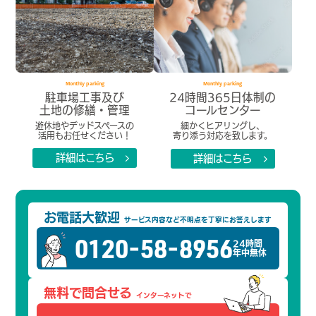
Monthly parking
Monthly parking
駐車場工事及び
24時間365日体制の
土地の修繕・管理
コールセンター
遊休地やデッドスペースの
細かくヒアリングし、
活用もお任せください！
寄り添う対応を致します。
詳細はこちら
詳細はこちら
arrow_forward_ios
arrow_forward_ios
お電話大歓迎
サービス内容など不明点を
丁寧にお答えします
0120-58-8956
24時間
年中無休
無料で問合せる
インターネットで