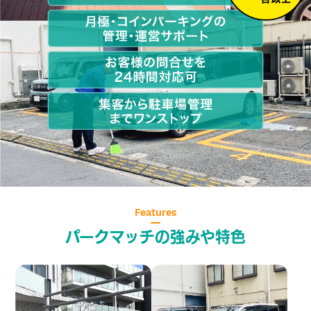
お電話大歓迎
サービス
0120-5
無料で問合せる
イン
かんたん資料請求
Features
パークマッチの強みや特色