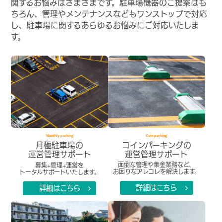
関するお悩みはさまざまです。駐車場機器のご提案はも
ちろん、管理やメンテナンスなどもワンストップで対応
し、駐車場に関するあらゆるお悩みにご対応いたしま
す。
Coin parking
Monthly parking
コインパーキングの
月極駐車場の
運営管理サポート
運営管理サポート
面倒な管理や集金業務など、
募集+管理+運営を
お困りなアレコレを解決します。
トータルサポートいたします。
詳細はこちら
詳細はこちら
arrow_forward_ios
arrow_forward_ios