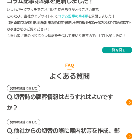
コラム記事第4弾を更新しました！
いつもパークマッチをご利用いただきありがとうございます。
このたび、当社ウェブサイトにて
コラム記事の第4弾
を公開しました！
今回のコラムでは、月極駐車場の料金滞納とその解決策などについてご紹介して
【第4弾】月極駐車場の借主が料金を滞納！駐車場オーナーはどういった対応をと
います。ぜひご覧ください！
るべきか
今後も皆さまのお役に立つ情報を発信してまいりますので、ぜひお楽しみに！
一覧を見る
FAQ
よくある質問
契約の締結に関して
Q.切替時の顧客情報はどうすればよいです
か？
契約の締結に関して
Q.他社からの切替の際に案内状等を作成、郵