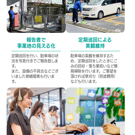
報告書で
定期巡回による
事業地の見える化
美観維持
定期巡回を行い、駐車場の状
駐車場の美観を維持するた
況を写真付きでご報告致しま
め、定期巡回をしたときにご
す。
みの回収・落ち葉拾いなど簡
また、設備の不具合などござ
易掃除を行います。ご要望を
いました修繕提案も行いま
頂ければ草刈り（別途費用）
す。
なども行います。