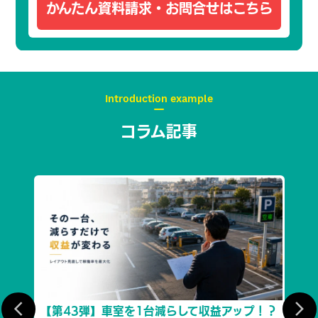
かんたん資料請求・
お問合せはこちら
Introduction example
コラム記事
効性
【第43弾】車室を1台減らして収益アップ！？
【