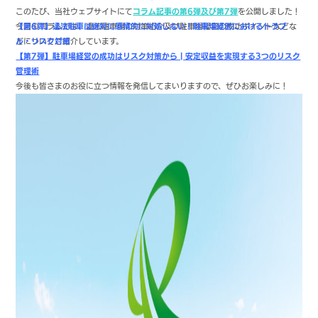
このたび、当社ウェブサイトにて
コラム記事の第6弾及び第7弾
を公開しました！
今回のコラムでは、違法駐車場の対策紹介及び駐車場経営の成功ポイントなどな
【第6弾】違法駐車は絶対に感情的に対処しない！駐車場経営におけるトラブ
どについてご紹介しています。
ル・リスク対策
【第7弾】駐車場経営の成功はリスク対策から | 安定収益を実現する3つのリスク
管理術
今後も皆さまのお役に立つ情報を発信してまいりますので、ぜひお楽しみに！