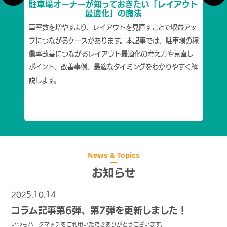
説
駐車場オーナーが知っておきたい「レイアウト
理
最適化」の魔法
て、無
車室数を増やすより、レイアウトを見直すことで収益アッ
駐車
迷惑に
プにつながるケースがあります。本記事では、駐車場の稼
備管
対す
働率改善につながるレイアウト最適化の考え方や見直し
しま
の正し
ポイント、改善事例、最適なタイミングをわかりやすく解
に合
解説
説します。
運営
ポイ
News & Topics
お知らせ
2025.10.14
コラム記事
コラム記事第6弾、第7弾を更新しました！
いつもパークマッチをご利用いただきありがとうございます。