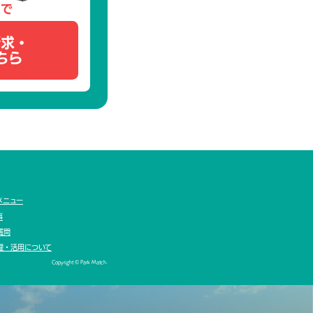
トで
請求・
ちら
メニュー
事
質問
理・活用について
Copyright © Park Match.