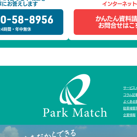
寧にお答えします
インターネッ
0-58-8956
かんたん資料
お問合せはこ
24時間
・
年中無休
サービス
コラム記
よくある
駐車場管
企業情報