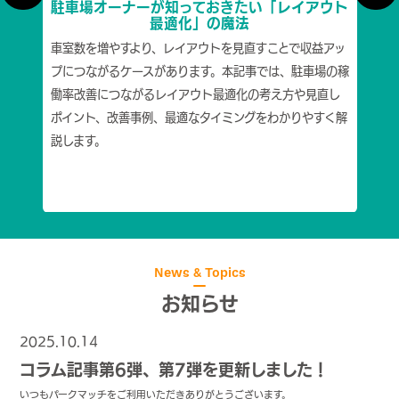
説
駐車場オーナーが知っておきたい「レイアウト
理
最適化」の魔法
て、無
車室数を増やすより、レイアウトを見直すことで収益アッ
駐車
迷惑に
プにつながるケースがあります。本記事では、駐車場の稼
備管
対す
働率改善につながるレイアウト最適化の考え方や見直し
しま
の正し
ポイント、改善事例、最適なタイミングをわかりやすく解
に合
解説
説します。
運営
ポイ
News & Topics
お知らせ
2025.10.14
コラム記事
コラム記事第6弾、第7弾を更新しました！
いつもパークマッチをご利用いただきありがとうございます。