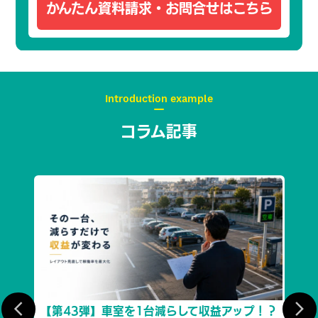
かんたん資料請求・
お問合せはこちら
Introduction example
コラム記事
効性
【第43弾】車室を1台減らして収益アップ！？
【