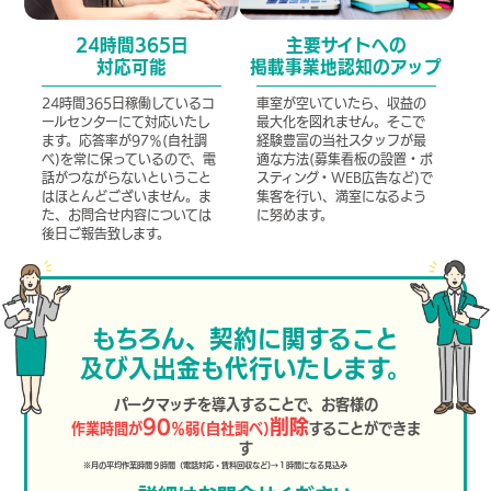
24時間365日
主要サイトへの
対応可能
掲載事業地認知のアップ
24時間365日稼働しているコ
車室が空いていたら、収益の
ールセンターにて対応いたし
最大化を図れません。そこで
ます。応答率が97％(自社調
経験豊富の当社スタッフが最
べ)を常に保っているので、電
適な方法(募集看板の設置・ポ
話がつながらないということ
スティング・WEB広告など)で
はほとんどございません。ま
集客を行い、満室になるよう
た、お問合せ内容については
に努めます。
後日ご報告致します。
もちろん、契約に関すること
及び入出金も代行いたします。
パークマッチを導入することで、お客様の
90
削除
作業時間が
％弱(自社調べ)
することができま
す
※月の平均作業時間９時間（電話対応・賃料回収など)→１時間になる見込み