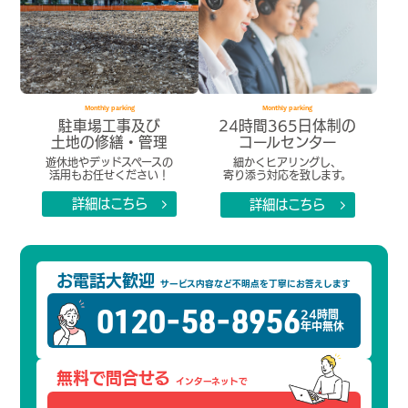
Monthly parking
Monthly parking
駐車場工事及び
24時間365日体制の
土地の修繕・管理
コールセンター
遊休地やデッドスペースの
細かくヒアリングし、
活用もお任せください！
寄り添う対応を致します。
詳細はこちら
詳細はこちら
arrow_forward_ios
arrow_forward_ios
お電話大歓迎
サービス内容など不明点を
丁寧にお答えします
0120-58-8956
24時間
年中無休
無料で問合せる
インターネットで