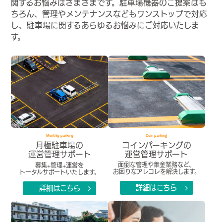
関するお悩みはさまざまです。駐車場機器のご提案はも
ちろん、管理やメンテナンスなどもワンストップで対応
し、駐車場に関するあらゆるお悩みにご対応いたしま
す。
Coin parking
Monthly parking
コインパーキングの
月極駐車場の
運営管理サポート
運営管理サポート
面倒な管理や集金業務など、
募集+管理+運営を
お困りなアレコレを解決します。
トータルサポートいたします。
詳細はこちら
詳細はこちら
arrow_forward_ios
arrow_forward_ios