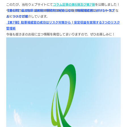
このたび、当社ウェブサイトにて
コラム記事の第6弾及び第7弾
を公開しました！
今回のコラムでは、違法駐車場の対策紹介及び駐車場経営の成功ポイントなどな
【第6弾】違法駐車は絶対に感情的に対処しない！駐車場経営におけるトラブ
どについてご紹介しています。
ル・リスク対策
【第7弾】駐車場経営の成功はリスク対策から | 安定収益を実現する3つのリスク
管理術
今後も皆さまのお役に立つ情報を発信してまいりますので、ぜひお楽しみに！