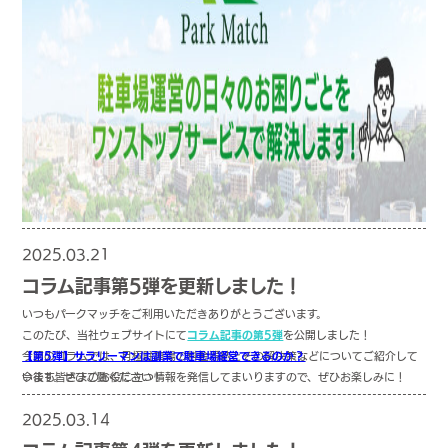
2025.03.21
コラム記事
コラム記事第5弾を更新しました！
いつもパークマッチをご利用いただきありがとうございます。
このたび、当社ウェブサイトにて
コラム記事の第5弾
を公開しました！
今回のコラムでは、月極駐車場の料金滞納とその解決策などについてご紹介して
【第5弾】サラリーマンは副業で駐車場経営できるのか？
います。ぜひご覧ください！
今後も皆さまのお役に立つ情報を発信してまいりますので、ぜひお楽しみに！
今回は、サラリーマンの方々は副業で駐車場経営ができるのかをご紹介します！
2025.03.14
コラム記事