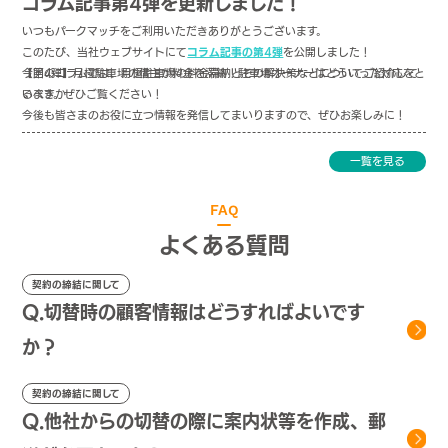
コラム記事第4弾を更新しました！
いつもパークマッチをご利用いただきありがとうございます。
このたび、当社ウェブサイトにて
コラム記事の第4弾
を公開しました！
今回のコラムでは、月極駐車場の料金滞納とその解決策などについてご紹介して
【第4弾】月極駐車場の借主が料金を滞納！駐車場オーナーはどういった対応をと
います。ぜひご覧ください！
るべきか
今後も皆さまのお役に立つ情報を発信してまいりますので、ぜひお楽しみに！
一覧を見る
FAQ
よくある質問
契約の締結に関して
Q.切替時の顧客情報はどうすればよいです
か？
契約の締結に関して
Q.他社からの切替の際に案内状等を作成、郵