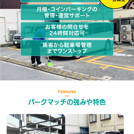
お電話大歓迎
サービス
0120-5
無料で問合せる
イン
かんたん資料請求
Features
パークマッチの強みや特色