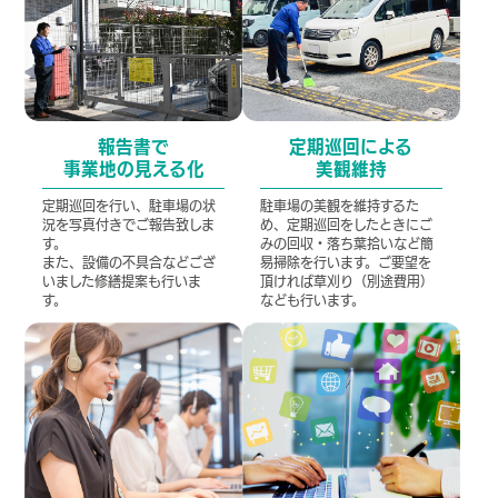
報告書で
定期巡回による
事業地の見える化
美観維持
定期巡回を行い、駐車場の状
駐車場の美観を維持するた
況を写真付きでご報告致しま
め、定期巡回をしたときにご
す。
みの回収・落ち葉拾いなど簡
また、設備の不具合などござ
易掃除を行います。ご要望を
いました修繕提案も行いま
頂ければ草刈り（別途費用）
す。
なども行います。